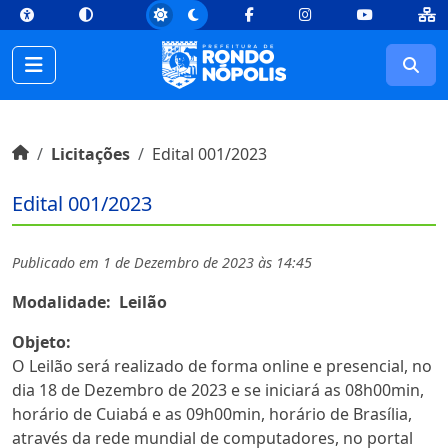
top
Conteúdo [1]
Menu Principal [2]
Busca [3]
Rodapé [4]
Facebook
Instagram
Youtube
Busc
Início do conteúdo
Início
Licitações
Edital 001/2023
Edital 001/2023
Publicado em 1 de Dezembro de 2023 às 14:45
Modalidade:
Leilão
Objeto:
O Leilão será realizado de forma online e presencial, no
dia 18 de Dezembro de 2023 e se iniciará as 08h00min,
horário de Cuiabá e as 09h00min, horário de Brasília,
através da rede mundial de computadores, no portal