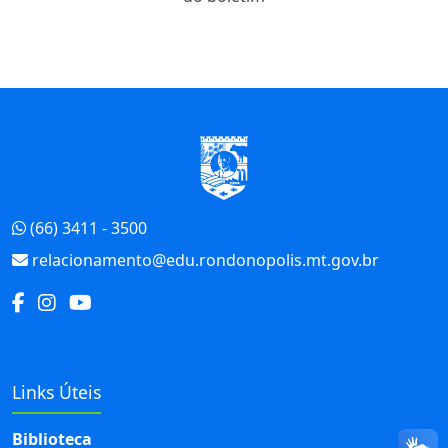
Início do Rodapé
(66) 3411 - 3500
relacionamento@edu.rondonopolis.mt.gov.br
Links Úteis
Biblioteca