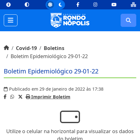
top
Conteúdo [1]
Menu Principal [2]
Busca [3]
Rodapé [4]
Facebook
Instagram
Youtube
Busc
Início do conteúdo
Início
Covid-19
Boletins
Boletim Epidemiológico 29-01-22
Boletim Epidemiológico 29-01-22
Publicado em 29 de Janeiro de 2022 às 17:38
Imprimir Boletim
Utilize o celular na horizontal para visualizar os dados
do boletim