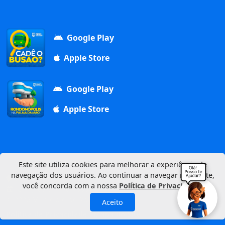
Google Play
Apple Store
Google Play
Apple Store
Este site utiliza cookies para melhorar a experiência de
navegação dos usuários. Ao continuar a navegar neste site,
Av. Duque de Caxias, 1000, Vila Aurora, 78740-022
você concorda com a nossa
Política de Privacidade
.
CNPJ: 03.347.101/0001-21
© 2026 Município de Rondonópolis
Aceito
Política de Privacidade
Mapa do Site