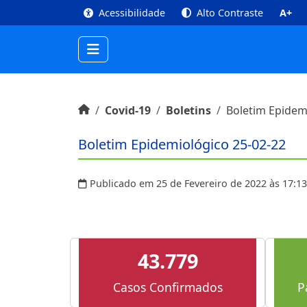
top
Conteúdo [1]
Menu Principal [2]
Busca [3
Acessibilidade
Alto Contraste
A+
Início do conteúdo
Início
Covid-19
Boletins
Boletim Epidem
Boletim Epidemiológico 25-02-22
Publicado em 25 de Fevereiro de 2022 às 17:13
43.779
Casos Confirmados
P