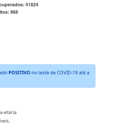
tado
POSITIVO
no teste de COVID-19 até a
a-etária
veis.