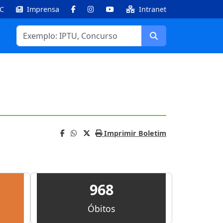
IC
Imprensa
Intranet
Facebook
Instagram
Youtube
Buscar
Imprimir Boletim
968
Óbitos