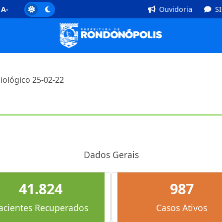
]
Rodapé [4]
A-
Ouvidoria
S
iológico 25-02-22
Dados Gerais
41.824
987
acientes Recuperados
Casos Ativos