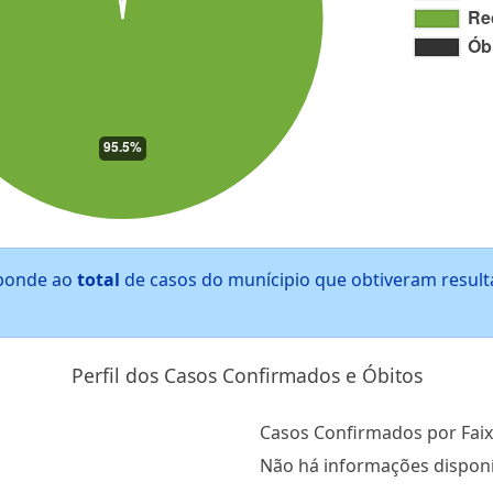
ponde ao
total
de casos do munícipio que obtiveram resul
Perfil dos Casos Confirmados e Óbitos
Casos Confirmados por Faix
Não há informações disponí