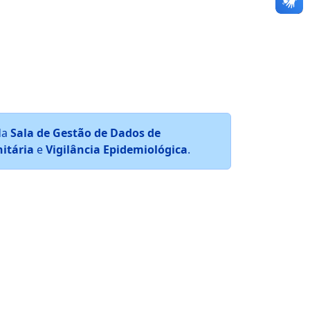
da
Sala de Gestão de Dados de
nitária
e
Vigilância Epidemiológica
.