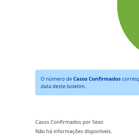
41824 recuperados
O número de
Casos Confirmados
corres
968 óbitos
data deste boletim.
Casos Confirmados por Sexo
Não há informações disponíveis.