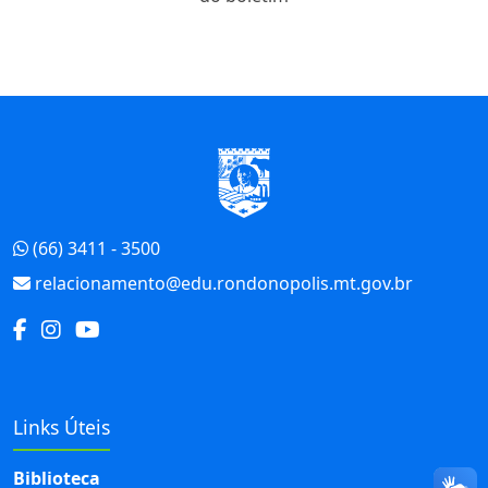
Início do Rodapé
(66) 3411 - 3500
relacionamento@edu.rondonopolis.mt.gov.br
Links Úteis
Biblioteca