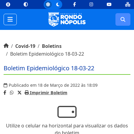
top
Conteúdo [1]
Menu Principal [2]
Busca [3]
Rodapé [4]
Facebook
Instagram
Youtube
Busc
Início do conteúdo
Início
Covid-19
Boletins
Boletim Epidemiológico 18-03-22
Boletim Epidemiológico 18-03-22
Publicado em 18 de Março de 2022 às 18:09
Imprimir Boletim
Utilize o celular na horizontal para visualizar os dados
do boletim