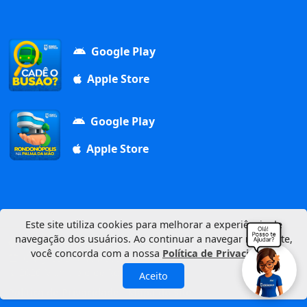
Google Play
Apple Store
Google Play
Apple Store
Este site utiliza cookies para melhorar a experiência de
navegação dos usuários. Ao continuar a navegar neste site,
Av. Duque de Caxias, 1000, Vila Aurora, 78740-022
você concorda com a nossa
Política de Privacidade
.
CNPJ: 03.347.101/0001-21
© 2026 Município de Rondonópolis
Aceito
Política de Privacidade
Mapa do Site