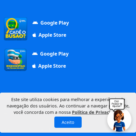
Google Play
Apple Store
Google Play
Apple Store
Este site utiliza cookies para melhorar a experiência de
navegação dos usuários. Ao continuar a navegar neste site,
Av. Duque de Caxias, 1000, Vila Aurora, 78740-022
você concorda com a nossa
Política de Privacidade
.
CNPJ: 03.347.101/0001-21
© 2026 Município de Rondonópolis
Aceito
Política de Privacidade
Mapa do Site