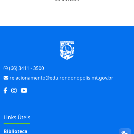
Início do Rodapé
(66) 3411 - 3500
relacionamento@edu.rondonopolis.mt.gov.br
Links Úteis
Biblioteca