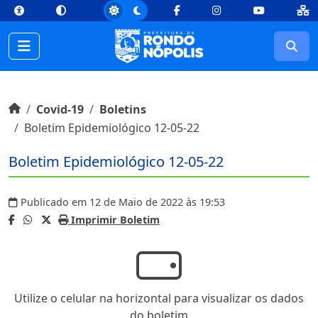
top
Conteúdo [1]
Menu Principal [2]
Busca [3]
Rodapé [4]
Facebook
Instagram
Youtube
Busc
Início do conteúdo
Início
Covid-19
Boletins
Boletim Epidemiológico 12-05-22
Boletim Epidemiológico 12-05-22
Publicado em 12 de Maio de 2022 às 19:53
Imprimir Boletim
Utilize o celular na horizontal para visualizar os dados
do boletim