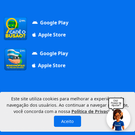
Google Play
Apple Store
Google Play
Apple Store
Este site utiliza cookies para melhorar a experiência de
navegação dos usuários. Ao continuar a navegar neste site,
Av. Duque de Caxias, 1000, Vila Aurora, 78740-022
você concorda com a nossa
Política de Privacidade
.
CNPJ: 03.347.101/0001-21
© 2026 Município de Rondonópolis
Aceito
Política de Privacidade
Mapa do Site