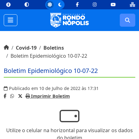
top
Conteúdo [1]
Menu Principal [2]
Busca [3]
Rodapé [4]
Facebook
Instagram
Youtube
Busc
Início do conteúdo
Início
Covid-19
Boletins
Boletim Epidemiológico 10-07-22
Boletim Epidemiológico 10-07-22
Publicado em 10 de Julho de 2022 às 17:31
Imprimir Boletim
Utilize o celular na horizontal para visualizar os dados
do boletim