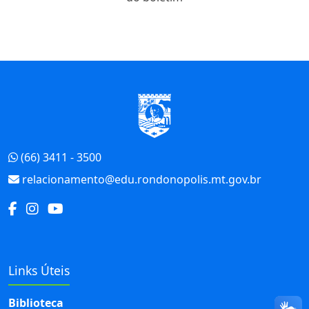
Início do Rodapé
(66) 3411 - 3500
relacionamento@edu.rondonopolis.mt.gov.br
Links Úteis
Biblioteca