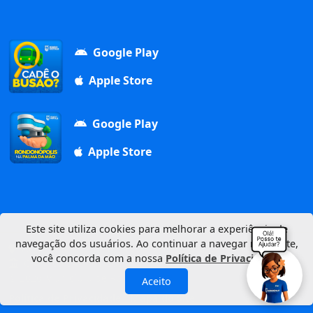
Google Play
Apple Store
Google Play
Apple Store
Este site utiliza cookies para melhorar a experiência de
navegação dos usuários. Ao continuar a navegar neste site,
Av. Duque de Caxias, 1000, Vila Aurora, 78740-022
você concorda com a nossa
Política de Privacidade
.
CNPJ: 03.347.101/0001-21
© 2026 Município de Rondonópolis
Aceito
Política de Privacidade
Mapa do Site