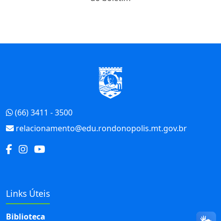
Início do Rodapé
(66) 3411 - 3500
relacionamento@edu.rondonopolis.mt.gov.br
Links Úteis
Biblioteca