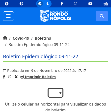
top
Conteúdo [1]
Menu Principal [2]
Busca [3]
Rodapé [4]
Facebook
Instagram
Youtube
Busc
Início do conteúdo
Início
Covid-19
Boletins
Boletim Epidemiológico 09-11-22
Boletim Epidemiológico 09-11-22
Publicado em 9 de Novembro de 2022 às 17:17
Imprimir Boletim
Utilize o celular na horizontal para visualizar os dados
do boletim