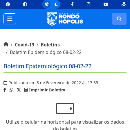
top
Conteúdo [1]
Menu Principal [2]
Busca [3]
Rodapé [4]
Facebook
Instagram
Youtube
Busc
Início do conteúdo
Início
Covid-19
Boletins
Boletim Epidemiológico 08-02-22
Boletim Epidemiológico 08-02-22
Publicado em 8 de Fevereiro de 2022 às 17:35
Imprimir Boletim
Utilize o celular na horizontal para visualizar os dados
do boletim