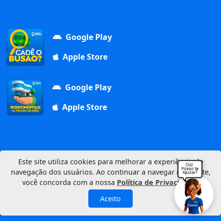
Google Play
Apple Store
Google Play
Apple Store
Este site utiliza cookies para melhorar a experiência de
navegação dos usuários. Ao continuar a navegar neste site,
Av. Duque de Caxias, 1000, Vila Aurora, 78740-022
você concorda com a nossa
Política de Privacidade
.
CNPJ: 03.347.101/0001-21
© 2026 Município de Rondonópolis
Aceito
Política de Privacidade
Mapa do Site