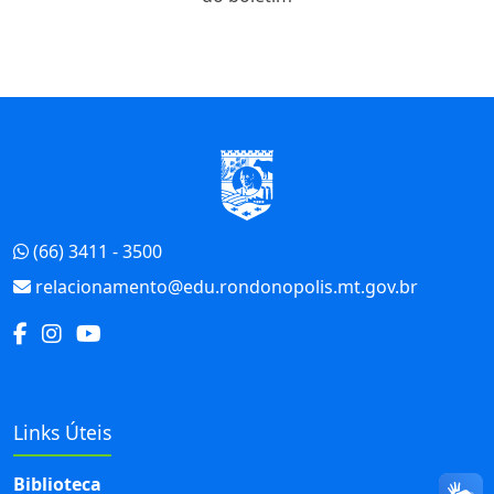
Início do Rodapé
(66) 3411 - 3500
relacionamento@edu.rondonopolis.mt.gov.br
Links Úteis
Biblioteca