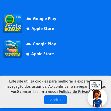
Google Play
Apple Store
Google Play
Apple Store
Este site utiliza cookies para melhorar a experiência de
navegação dos usuários. Ao continuar a navegar neste site,
Av. Duque de Caxias, 1000, Vila Aurora, 78740-022
você concorda com a nossa
Política de Privacidade
.
CNPJ: 03.347.101/0001-21
© 2026 Município de Rondonópolis
Aceito
Política de Privacidade
Mapa do Site