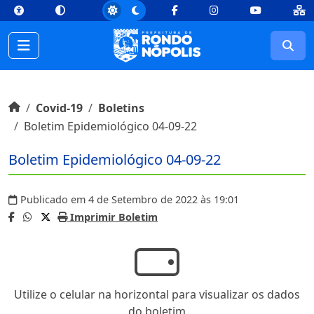
top
Conteúdo [1]
Menu Principal [2]
Busca [3]
Rodapé [4]
Facebook
Instagram
Youtube
Busc
Início do conteúdo
Início
Covid-19
Boletins
Boletim Epidemiológico 04-09-22
Boletim Epidemiológico 04-09-22
Publicado em 4 de Setembro de 2022 às 19:01
Imprimir Boletim
Utilize o celular na horizontal para visualizar os dados
do boletim