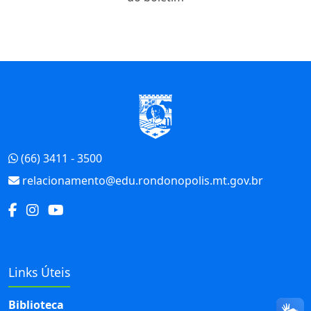
Início do Rodapé
(66) 3411 - 3500
relacionamento@edu.rondonopolis.mt.gov.br
Links Úteis
Biblioteca