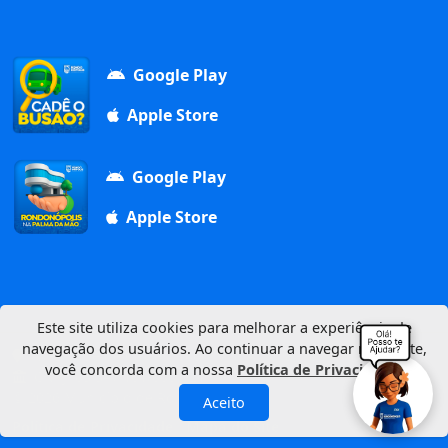
Google Play
Apple Store
Google Play
Apple Store
Este site utiliza cookies para melhorar a experiência de
navegação dos usuários. Ao continuar a navegar neste site,
Av. Duque de Caxias, 1000, Vila Aurora, 78740-022
você concorda com a nossa
Política de Privacidade
.
CNPJ: 03.347.101/0001-21
© 2026 Município de Rondonópolis
Aceito
Política de Privacidade
Mapa do Site