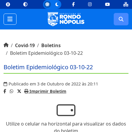
top
Conteúdo [1]
Menu Principal [2]
Busca [3]
Rodapé [4]
Facebook
Instagram
Youtube
Busc
Início do conteúdo
Início
Covid-19
Boletins
Boletim Epidemiológico 03-10-22
Boletim Epidemiológico 03-10-22
Publicado em 3 de Outubro de 2022 às 20:11
Imprimir Boletim
Utilize o celular na horizontal para visualizar os dados
do boletim