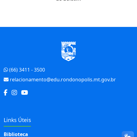
Início do Rodapé
(66) 3411 - 3500
relacionamento@edu.rondonopolis.mt.gov.br
Links Úteis
Biblioteca