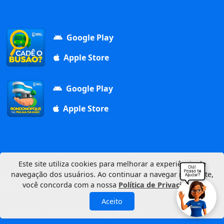
Google Play
Apple Store
Google Play
Apple Store
Este site utiliza cookies para melhorar a experiência de
navegação dos usuários. Ao continuar a navegar neste site,
Av. Duque de Caxias, 1000, Vila Aurora, 78740-022
você concorda com a nossa
Política de Privacidade
.
CNPJ: 03.347.101/0001-21
© 2026 Município de Rondonópolis
Aceito
Política de Privacidade
Mapa do Site