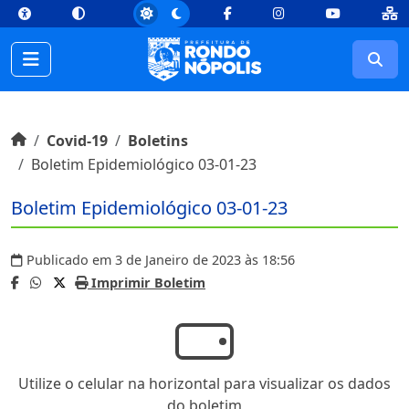
top
Conteúdo [1]
Menu Principal [2]
Busca [3]
Rodapé [4]
Facebook
Instagram
Youtube
Busc
Início do conteúdo
Início
Covid-19
Boletins
Boletim Epidemiológico 03-01-23
Boletim Epidemiológico 03-01-23
Publicado em 3 de Janeiro de 2023 às 18:56
Imprimir Boletim
Utilize o celular na horizontal para visualizar os dados
do boletim