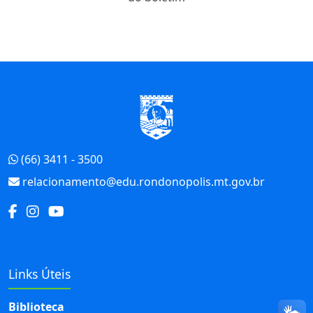
Início do Rodapé
(66) 3411 - 3500
relacionamento@edu.rondonopolis.mt.gov.br
Links Úteis
Biblioteca