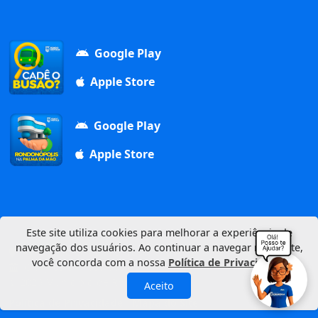
Google Play
Apple Store
Google Play
Apple Store
Este site utiliza cookies para melhorar a experiência de
navegação dos usuários. Ao continuar a navegar neste site,
Av. Duque de Caxias, 1000, Vila Aurora, 78740-022
você concorda com a nossa
Política de Privacidade
.
CNPJ: 03.347.101/0001-21
© 2026 Município de Rondonópolis
Aceito
Política de Privacidade
Mapa do Site