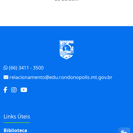
Início do Rodapé
(66) 3411 - 3500
relacionamento@edu.rondonopolis.mt.gov.br
Links Úteis
Biblioteca