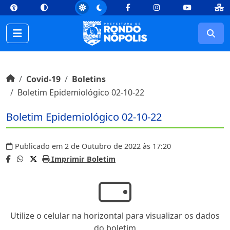
top
Conteúdo [1]
Menu Principal [2]
Busca [3]
Rodapé [4]
Facebook
Instagram
Youtube
Busc
Início do conteúdo
Início
Covid-19
Boletins
Boletim Epidemiológico 02-10-22
Boletim Epidemiológico 02-10-22
Publicado em 2 de Outubro de 2022 às 17:20
Imprimir Boletim
Utilize o celular na horizontal para visualizar os dados
do boletim