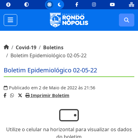
top
Conteúdo [1]
Menu Principal [2]
Busca [3]
Rodapé [4]
Facebook
Instagram
Youtube
Busc
Início do conteúdo
Início
Covid-19
Boletins
Boletim Epidemiológico 02-05-22
Boletim Epidemiológico 02-05-22
Publicado em 2 de Maio de 2022 às 21:56
Imprimir Boletim
Utilize o celular na horizontal para visualizar os dados
do boletim