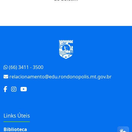
Início do Rodapé
(66) 3411 - 3500
relacionamento@edu.rondonopolis.mt.gov.br
Links Úteis
Biblioteca