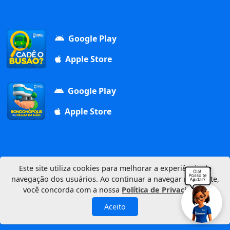
Google Play
Apple Store
Google Play
Apple Store
Este site utiliza cookies para melhorar a experiência de
navegação dos usuários. Ao continuar a navegar neste site,
Av. Duque de Caxias, 1000, Vila Aurora, 78740-022
você concorda com a nossa
Política de Privacidade
.
CNPJ: 03.347.101/0001-21
© 2026 Município de Rondonópolis
Aceito
Política de Privacidade
Mapa do Site