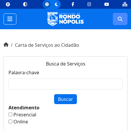
top
Conteúdo [1]
Menu Principal [2]
Busca [3]
Rodapé [4]
Facebook
Instagram
Youtube
Busc
Início do conteúdo
Início
Carta de Serviços ao Cidadão
Busca de Serviços
Palavra-chave
Buscar
Atendimento
Presencial
Online