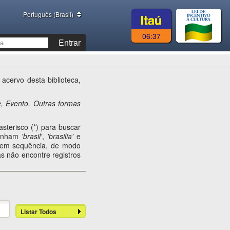
Português (Brasil)
06:37
Entrar
acervo desta biblioteca,
e, Evento, Outras formas
sterisco (*) para buscar
tenham
'brasil'
,
'brasilia'
e
s em sequência, de modo
s não encontre registros
Listar Todos