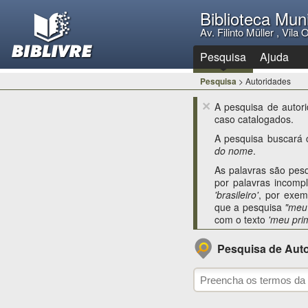
Biblioteca Mun
Av. Filinto Müller , Vil
Pesquisa
Ajuda
Pesquisa
> Autoridades
×
A pesquisa de autori
caso catalogados.
A pesquisa buscará 
do nome
.
As palavras são pesq
por palavras incom
'brasileiro'
, por exem
que a pesquisa
"meu
com o texto
'meu pri
Pesquisa de Aut