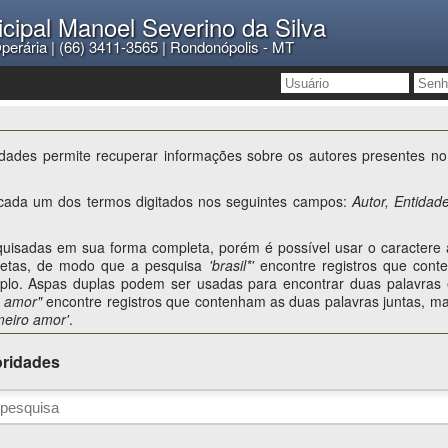
icipal Manoel Severino da Silva
a Operária | (66) 3411-3565 | Rondonópolis - MT
dades permite recuperar informações sobre os autores presentes no 
cada um dos termos digitados nos seguintes campos:
Autor, Entidad
uisadas em sua forma completa, porém é possível usar o caractere a
pletas, de modo que a pesquisa
'brasil*'
encontre registros que con
plo. Aspas duplas podem ser usadas para encontrar duas palavra
 amor"
encontre registros que contenham as duas palavras juntas, ma
meiro amor'
.
oridades