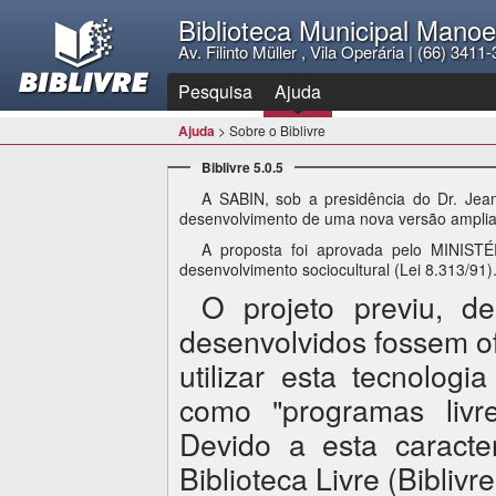
Biblioteca Municipal Manoe
Av. Filinto Müller , Vila Operária | (66) 341
Pesquisa
Ajuda
Ajuda
> Sobre o Biblivre
Biblivre 5.0.5
A SABIN, sob a presidência do Dr. Je
desenvolvimento de uma nova versão amplia
A proposta foi aprovada pelo MINIST
desenvolvimento sociocultural (Lei 8.313/91)
O projeto previu, d
desenvolvidos fossem o
utilizar esta tecnolog
como "programas livre
Devido a esta caracte
Biblioteca Livre (Biblivre