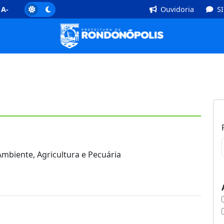
]
Rodapé [4]
A-
Ouvidoria
S
mbiente, Agricultura e Pecuária