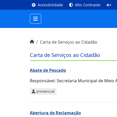
top
Conteúdo [1]
Menu Principal [2]
Busca [3
Acessibilidade
Alto Contraste
A+
Início do conteúdo
Início
Carta de Serviços ao Cidadão
Carta de Serviços ao Cidadão
Abate de Pescado
Responsável:
Secretaria Municipal de Meio A
presencial
Abertura de Reclamação