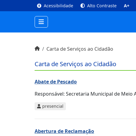
top
Conteúdo [1]
Menu Principal [2]
Busca [3
Acessibilidade
Alto Contraste
A+
Início do conteúdo
Início
Carta de Serviços ao Cidadão
Carta de Serviços ao Cidadão
Abate de Pescado
Responsável:
Secretaria Municipal de Meio A
presencial
Abertura de Reclamação