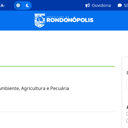
]
Rodapé [4]
A-
Ouvidoria
S
mbiente, Agricultura e Pecuária