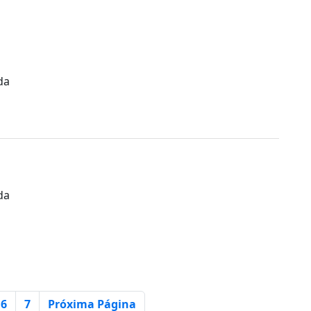
da
da
 atual
6
7
Próxima Página