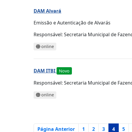
DAM Alvará
Emissão e Autenticação de Alvarás
Responsável:
Secretaria Municipal de Fazen
online
DAM ITBI
Novo
Responsável:
Secretaria Municipal de Fazen
online
Página
Página Anterior
1
2
3
4
5