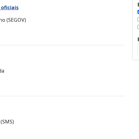
oficiais
rno (SEGOV)
da
 (SMS)