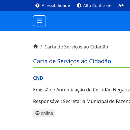
top
Conteúdo [1]
Menu Principal [2]
Busca [3
Acessibilidade
Alto Contraste
A+
Início do conteúdo
Início
Carta de Serviços ao Cidadão
Carta de Serviços ao Cidadão
CND
Emissão e Autenticação de Certidão Negativa
Responsável:
Secretaria Municipal de Fazen
online