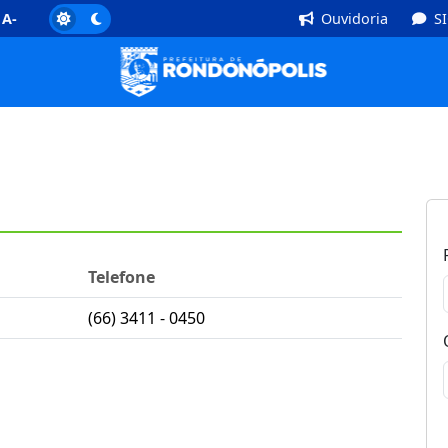
]
Rodapé [4]
A-
Ouvidoria
S
Telefone
(66) 3411 - 0450