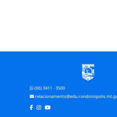
Início do Rodapé
(66) 3411 - 3500
relacionamento@edu.rondonopolis.mt.go