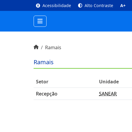
top
Conteúdo [1]
Menu Principal [2]
Busca [3
Acessibilidade
Alto Contraste
A+
Início do conteúdo
Início
Ramais
Ramais
Setor
Unidade
Recepção
SANEAR