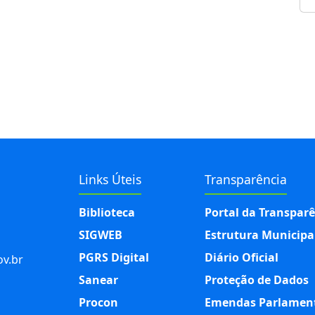
Links Úteis
Transparência
Biblioteca
Portal da Transpar
SIGWEB
Estrutura Municipa
PGRS Digital
Diário Oficial
v.br
Sanear
Proteção de Dados
Procon
Emendas Parlamen