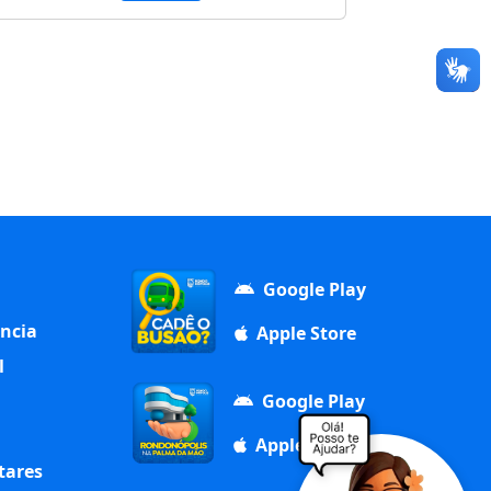
Google Play
ência
Apple Store
l
Google Play
Apple Store
tares