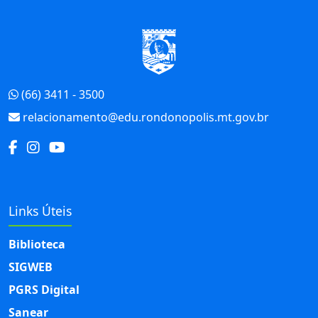
Início do Rodapé
(66) 3411 - 3500
relacionamento@edu.rondonopolis.mt.gov.br
Links Úteis
Biblioteca
SIGWEB
PGRS Digital
Sanear