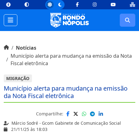
top
Conteúdo [1]
Menu Principal [2]
Busca [3]
Rodapé [4]
Facebook
Instagram
Youtube
Busc
Início do conteúdo
Início
Notícias
Município alerta para mudança na emissão da Nota
Fiscal eletrônica
MIGRAÇÃO
Município alerta para mudança na emissão
da Nota Fiscal eletrônica
Compartilhe:
Márcio Sodré - Gcom Gabinete de Comunicação Social
21/11/25 às 18:03