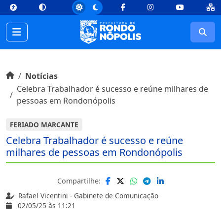
top
Conteúdo [1]
Menu Principal [2]
Busca [3]
Rodapé [4]
Facebook
Instagram
Youtube
Busc
Início do conteúdo
Início
Notícias
Celebra Trabalhador é sucesso e reúne milhares de
pessoas em Rondonópolis
FERIADO MARCANTE
Celebra Trabalhador é sucesso e reúne
milhares de pessoas em Rondonópolis
Compartilhe:
Rafael Vicentini - Gabinete de Comunicação
02/05/25 às 11:21