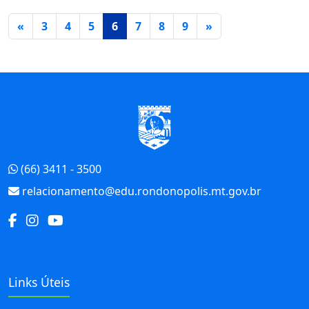
Página atual
«
3
4
5
6
7
8
9
»
Início do Rodapé
(66) 3411 - 3500
relacionamento@edu.rondonopolis.mt.gov.br
Links Úteis