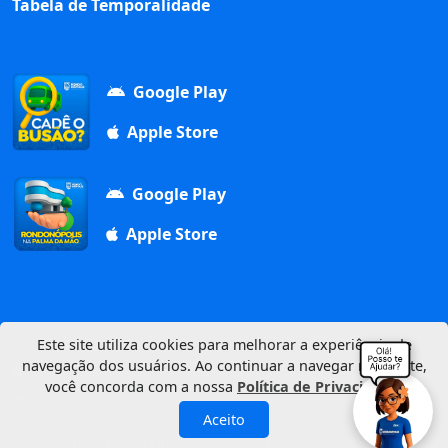
Tabela de Temporalidade
Google Play
Apple Store
Google Play
Apple Store
Este site utiliza cookies para melhorar a experiência de
navegação dos usuários. Ao continuar a navegar neste site,
Av. Duque de Caxias, 1000, Vila Aurora, 78740-022
você concorda com a nossa
Política de Privacidade
.
CNPJ: 03.347.101/0001-21
© 2026 Município de Rondonópolis
Aceito
Política de Privacidade
Mapa do Site