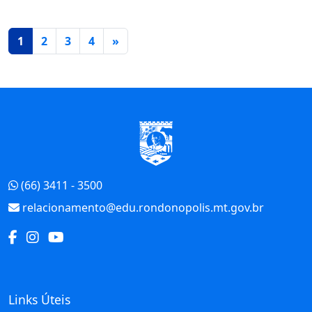
Página atual
1
2
3
4
»
Início do Rodapé
(66) 3411 - 3500
relacionamento@edu.rondonopolis.mt.gov.br
Links Úteis